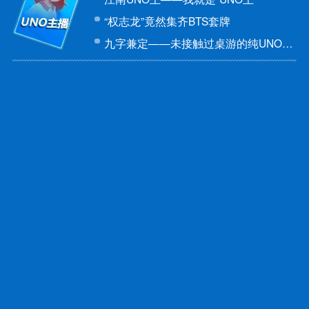
“权志龙”竟然集齐BTS套牌
九字兼定——未接触过桌游的纯UNO手游强者