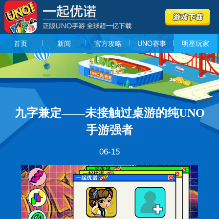
首页
新闻
官方攻略
UNO赛事
明星玩家
九字兼定——未接触过桌游的纯UNO
手游强者
06-15