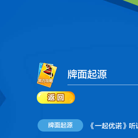
牌面起源
牌面起源
《一起优诺》听